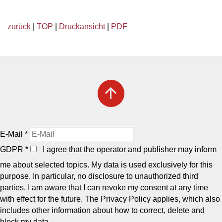
zurück
|
TOP
|
Druckansicht
|
PDF
arrow_upward
E-Mail
*
GDPR
*
I agree that the operator and publisher may inform
me about selected topics. My data is used exclusively for this
purpose. In particular, no disclosure to unauthorized third
parties. I am aware that I can revoke my consent at any time
with effect for the future. The Privacy Policy applies, which also
includes other information about how to correct, delete and
block my data.