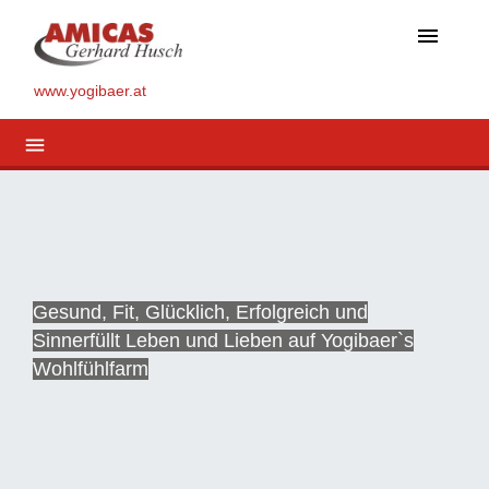
menu
www.yogibaer.at
menu
Gesund, Fit, Glücklich, Erfolgreich und
Sinnerfüllt Leben und Lieben auf Yogibaer`s
Wohlfühlfarm