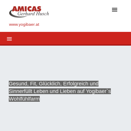
menu
www.yogibaer.at
menu
Gesund, Fit, Glücklich, Erfolgreich und
Sinnerfüllt Leben und Lieben auf Yogibaer`s
Wohlfühlfarm