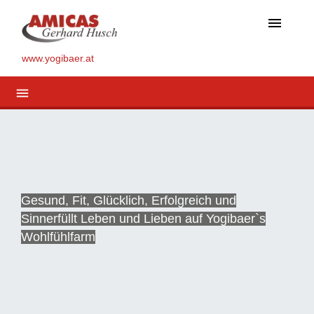
menu
www.yogibaer.at
menu
Gesund, Fit, Glücklich, Erfolgreich und
Sinnerfüllt Leben und Lieben auf Yogibaer`s
Wohlfühlfarm