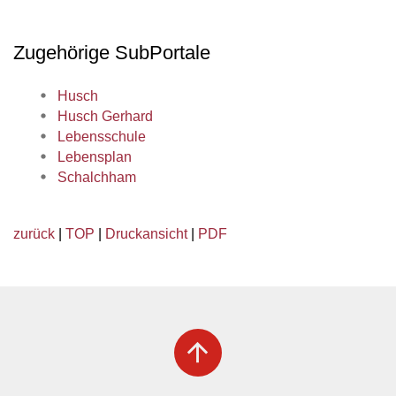
Zugehörige SubPortale
Husch
Husch Gerhard
Lebensschule
Lebensplan
Schalchham
zurück
|
TOP
|
Druckansicht
|
PDF
arrow_upward