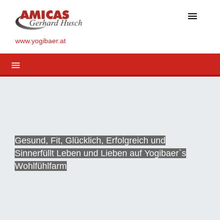
menu
www.yogibaer.at
menu
Gesund, Fit, Glücklich, Erfolgreich und
Sinnerfüllt Leben und Lieben auf Yogibaer`s
Wohlfühlfarm