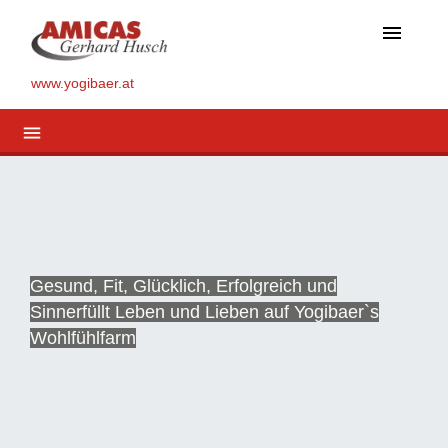
menu
www.yogibaer.at
menu
Gesund, Fit, Glücklich, Erfolgreich und
Sinnerfüllt Leben und Lieben auf Yogibaer`s
Wohlfühlfarm