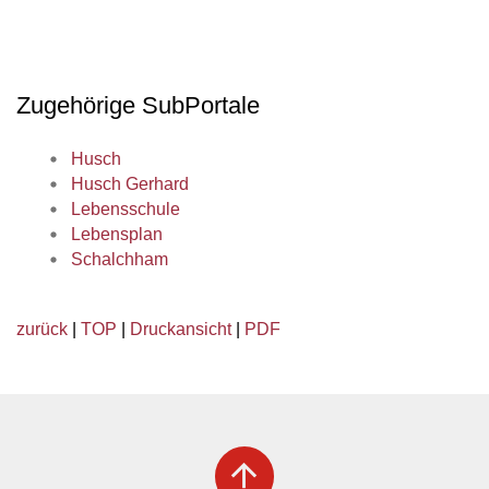
Zugehörige SubPortale
Husch
Husch Gerhard
Lebensschule
Lebensplan
Schalchham
zurück
|
TOP
|
Druckansicht
|
PDF
arrow_upward