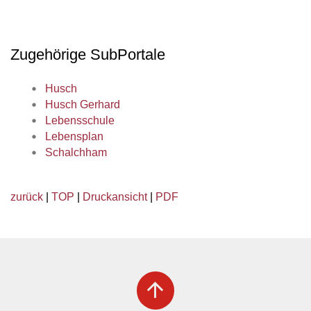
Zugehörige SubPortale
Husch
Husch Gerhard
Lebensschule
Lebensplan
Schalchham
zurück
|
TOP
|
Druckansicht
|
PDF
arrow_upward