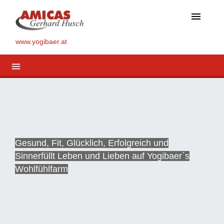
menu
www.yogibaer.at
menu
Gesund, Fit, Glücklich, Erfolgreich und
Sinnerfüllt Leben und Lieben auf Yogibaer`s
Wohlfühlfarm