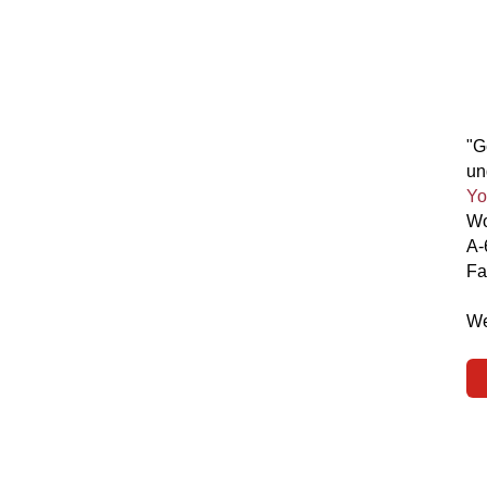
"G
un
Yo
Wo
A-
Fa
We