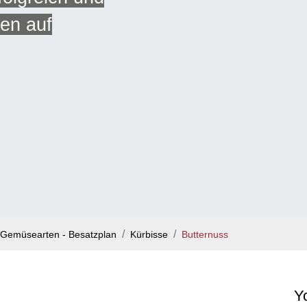
ben auf
Gemüsearten - Besatzplan
Kürbisse
Butternuss
Y