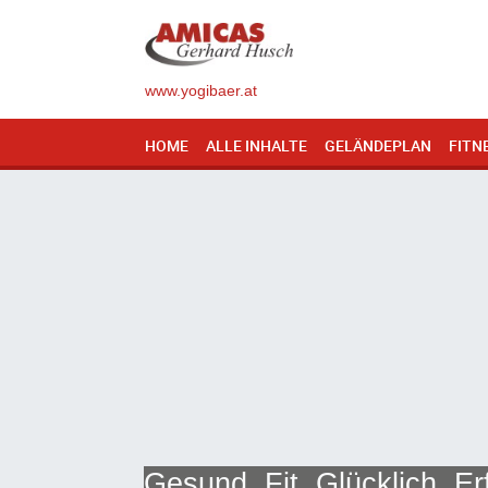
www.yogibaer.at
HOME
ALLE INHALTE
GELÄNDEPLAN
FITN
Gesund, Fit, Glücklich, Er