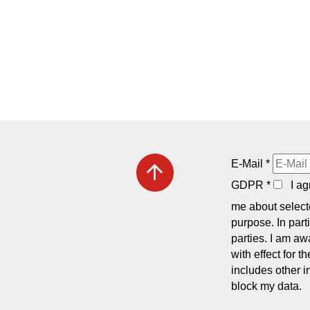
E-Mail
*
arrow_upward
GDPR
*
I agr
me about selecte
purpose. In part
parties. I am aw
with effect for 
includes other i
block my data.