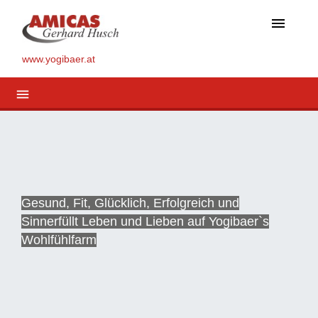
menu
www.yogibaer.at
menu
Gesund, Fit, Glücklich, Erfolgreich und
Sinnerfüllt Leben und Lieben auf Yogibaer`s
Wohlfühlfarm