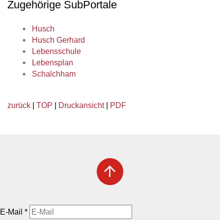
Zugehörige SubPortale
Husch
Husch Gerhard
Lebensschule
Lebensplan
Schalchham
zurück
|
TOP
|
Druckansicht
|
PDF
arrow_upward
E-Mail
*