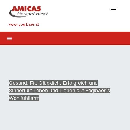
menu
www.yogibaer.at
menu
Gesund, Fit, Glücklich, Erfolgreich und
Sinnerfüllt Leben und Lieben auf Yogibaer`s
Wohlfühlfarm