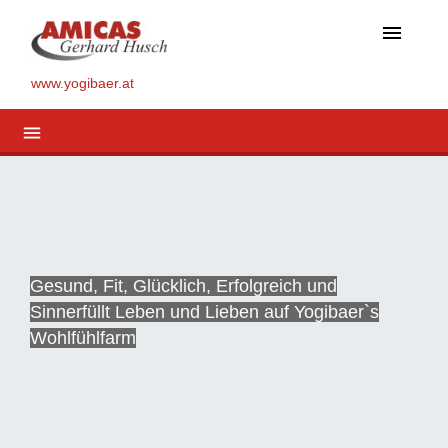
menu
www.yogibaer.at
menu
Gesund, Fit, Glücklich, Erfolgreich und
Sinnerfüllt Leben und Lieben auf Yogibaer`s
Wohlfühlfarm